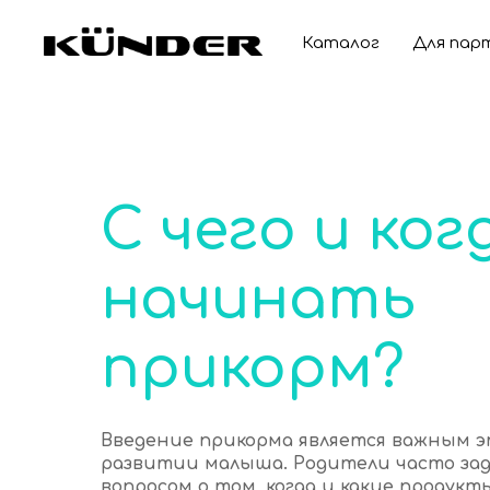
Каталог
Для пар
С чего и ког
начинать
прикорм?
Введение прикорма является важным э
развитии малыша. Родители часто за
вопросом о том, когда и какие продукт