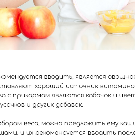
комендуется вводить, является овощн
дставляют хороший источник витаминов
а с прикормом являются кабачок и цве
усочков и других добавок.
бором веса, можно предложить ему каши. 
ами, и их рекомендуется вводить посл