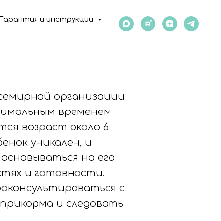
Гарантия и инструкции
семирной организации
птимальным временем
тся возраст около 6
енок уникален, и
 основываться на его
тях и готовности.
оконсультироваться с
прикорма и следовать