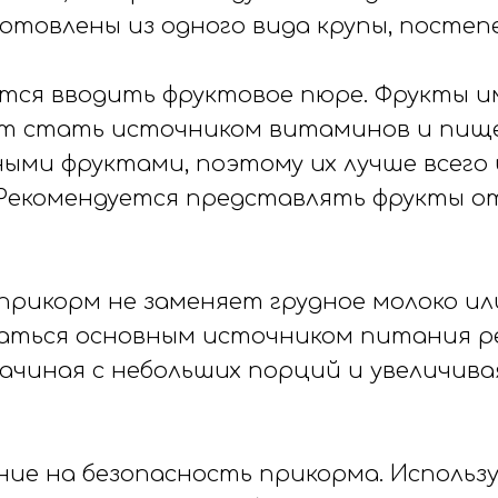
товлены из одного вида крупы, постеп
тся вводить фруктовое пюре. Фрукты и
ут стать источником витаминов и пищев
ми фруктами, поэтому их лучше всего 
 Рекомендуется представлять фрукты от
икорм не заменяет грудное молоко или
аться основным источником питания ре
чиная с небольших порций и увеличивая 
ие на безопасность прикорма. Использ