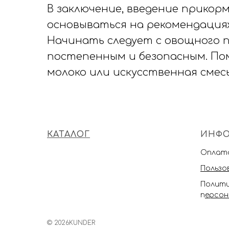
В заключение, введение прикор
основываться на рекомендация
Начинать следует с овощного 
постепенным и безопасным. По
молоко или искусственная смесь
КАТАЛОГ
ИНФ
Оплата
Пользо
Полити
п
ерсон
© 2026KUNDER