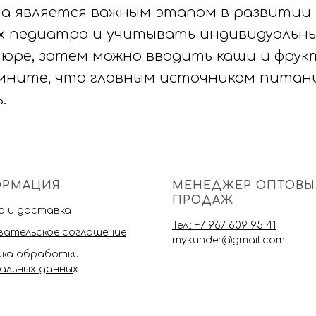
ма является важным этапом в развитии 
х педиатра и учитывать индивидуальны
пюре, затем можно вводить каши и фрук
мните, что главным источником питани
.
ОРМАЦИЯ
МЕНЕДЖЕР ОПТОВЫ
ПРОДАЖ
 и доставка
Тел.: +7 967 609 95 41
вательское соглашение
mykunder@gmail.com
ка обработки
альных данны
х