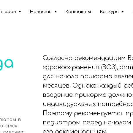
тнеров
Новости
Контакты
Конкурс
да
Согласно рекомендациям В
здравоохранения (ВОЗ), о
для начала прикорма являе
месяцев. Однако каждый реб
введение прикорма должно
индивидуальных потребнос
Поэтому рекомендуется пр
тапом в
педиатром перед началом 
даются
его рекомендациям.
ы следует