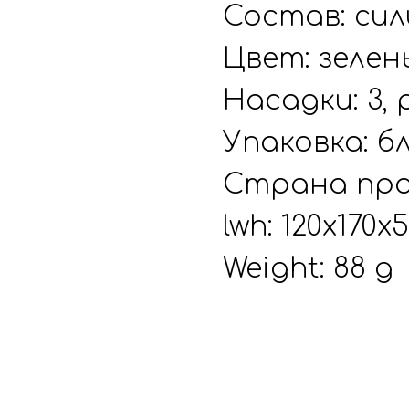
Состав: сил
Цвет: зеле
Насадки: 3,
Упаковка: б
Страна про
lwh: 120x170
Weight: 88 g