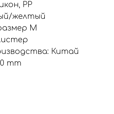
икон, PP
ный/желтый
 размер M
листер
изводства: Китай
x50 mm