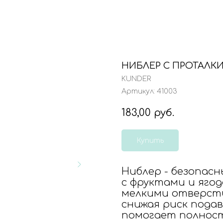
НИБЛЕР С ПРОТАЛКИ
KUNDER
Артикул:
41003
183,00
руб.
Купить
Ниблер - безопас
с фруктами и ягод
мелкими отверсти
снижая риск пода
помогает полност