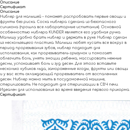
Описание
Сертификат
Описание
Ниблер для малышей – поможет распробовать первые овощи и
фрукты без риска. Соска ниблера сделана из безопасного
силикона (прошла все лабораторные испытания). Основной
особенностью ниблера KUNDER является его удобная ручка.
Малышу удобно брать ниблер и держать в руке. Ниблер сделан
из нескользящего пластика. Малыши любят кусать все вокруг в
период прорезывания зубов, ниблер подходит для
использования, как прорезыватель-грызунок и помогает
облегчить боль, унять эмоции ребенка, массировать нежные
десны, успокаивает боль и зуд десен. Для этого вставьте
несколько кубиков льда, замороженные ягоды, фрукты или овощи
и у вас есть охлаждающий прорезыватель от воспаленных
десен. Ниблер можно мыть в посудомоечной машине,
стерилизовать. Не подходит для стерилизации в СВЧ печи.
Идеален для использования во время введения первого прикорма.
Сертификат