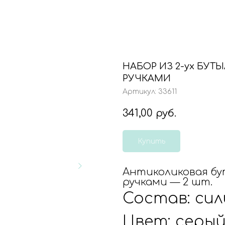
НАБОР ИЗ 2-ух БУТ
РУЧКАМИ
Артикул:
33611
341,00
руб.
Купить
Антиколиковая бут
ручками — 2 шт.
Состав: сил
Цвет: серый