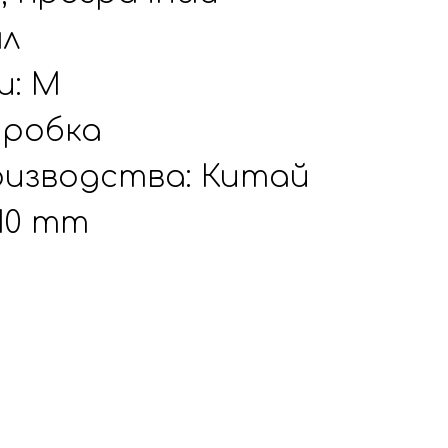
мл
и: M
оробка
изводства: Китай
110 mm