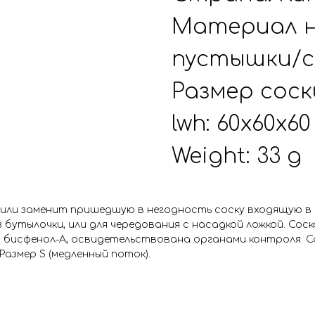
Материал н
пустышки/с
Размер соск
lwh: 60x60x6
Weight: 33 g
 или заменит пришедшую в негодность соску входящую в 
 бутылочки, или для чередования с насадкой ложкой. Сос
го бисфенол-А, освидетельствована органами контроля.
азмер S (медленный поток).