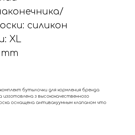
аконечника/
оски: силикон
и: XL
0 mm
комплект бутылочки для кормления бренда
ка изготовлена з высококачественного
 Соска оснащена антивакуумным клапаном что